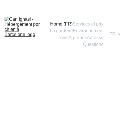
Home (FR)
Services et prix
La garderie
Environnement
FR
Avis
À propos
Adresse
Questions
Voulez-vous faire des 
projets sans votre chien, 
gagner en liberté, avec la 
tranquillité de le laisser 
bien soigné?
Gagnez du temps pour vous 
sans 
attaches
, en laissant votre animal 
de compagnie dans 
un véritable 